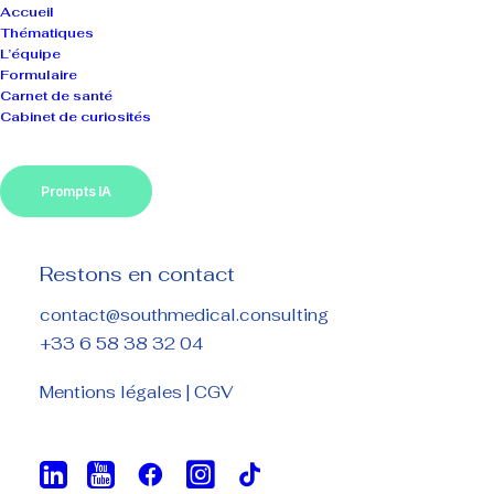
Accueil
Thématiques
L’équipe
Formulaire
Carnet de santé
Cabinet de curiosités
Conditions
Prompts IA
générales
de
vente
Restons en contact
contact@southmedical.consulting
+33 6 58 38 32 04
SOUTH MEDICAL CONSULTING
Mentions légales
|
CGV
SIRET : 511 694 697
Adresse : LA VERBOISE BAT B, 31 chemin du Vallon de
Toulouse, 13010 MARSEILLE
Téléphone :
+33 6 58 38 32 04